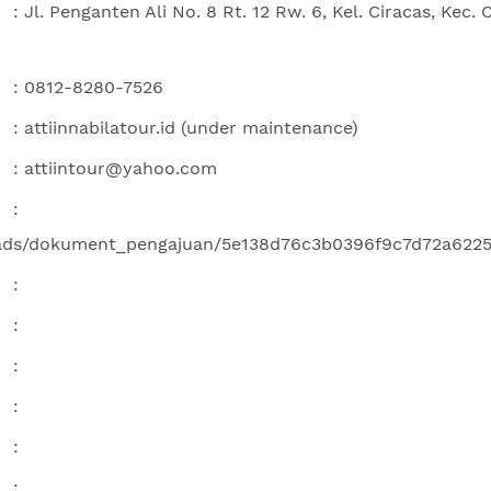
: Jl. Penganten Ali No. 8 Rt. 12 Rw. 6, Kel. Ciracas, Kec.
: 0812-8280-7526
: attiinnabilatour.id (under maintenance)
: attiintour@yahoo.com
:
loads/dokument_pengajuan/5e138d76c3b0396f9c7d72a6225
:
:
:
:
:
: