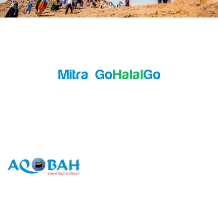
Mitra Go
Halal
Go