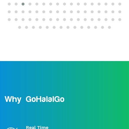
Why GoHalalGo
Real Time